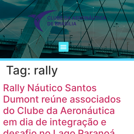
Tag:
rally
Rally Náutico Santos
Dumont reúne associados
do Clube da Aeronáutica
em dia de integração e
desafio no Lago Paranoá