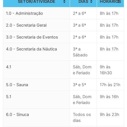
SETOR/ATIVIDADE
DIAS
HORÁRIOS
1.0 - Administração
2ª a 6ª
8h às 17h
2.0 - Secretaria Geral
3ª a 6ª
8h às 17h
3.0 - Secretaria de Eventos
2ª a 6ª
8h às 17h
4.0 - Secretaria da Náutica
3ª a
8h às 17h
Sábado
4.1
Sáb, Dom
9h às
e Feriado
16h30
5.0 - Sauna
3ª e 5ª
17h às 21h
5.1
Sáb, Dom
9h às 16h
e Feriado
6.0 - Sinuca
Todos os
9h às 23h
dias