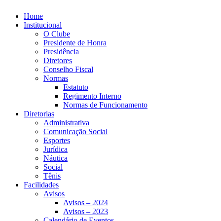
Ir
Home
para
Institucional
o
O Clube
conteúdo
Presidente de Honra
Presidência
Diretores
Conselho Fiscal
Normas
Estatuto
Regimento Interno
Normas de Funcionamento
Diretorias
Administrativa
Comunicação Social
Esportes
Jurídica
Náutica
Social
Tênis
Facilidades
Avisos
Avisos – 2024
Avisos – 2023
Calendário de Eventos